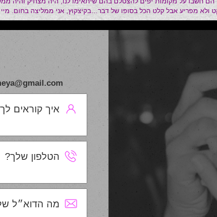
הם חשבו על מקומות יפים להצטלם בהם שיתאימו לנו, היה מצחיק והיה ממש
שקט ולא מפריע אבל קלט הכל בסופו של דבר…בקיצקוץ, אני ממליצה בחום. מי
4.10.201
meymeya@gmail.com אשמח לשמוע מכם , לכל 
איך קוראים לך
הטלפון שלך?
מה הדוא״ל של