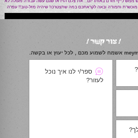
 ממש כייף וזורם באותו יום…את צלם הוידאו שגם עשה עבודה מעולה לא
י מוכשרת וחמודה ובאה לקראתכם במה שתצטרכו! שיהיה מזל-טוב!! עפרה
/ צור קשר /
יעוץ או בקשה.
?
ספר/י לנו איך נוכל
לעזור?
ך?