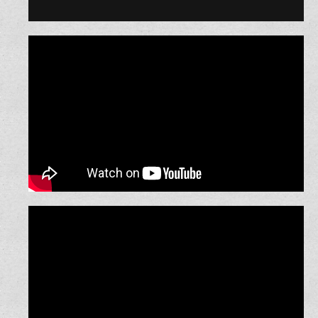
סרט אקשן מיוחד- שם קוד פ.א.ו.ו.ץ
בשבילה גיבורים עפים -פארודיה קליפ לחתונה