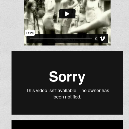
הפתעה משפחתית לחתן ולכלה
קליפ חתונה באולפן