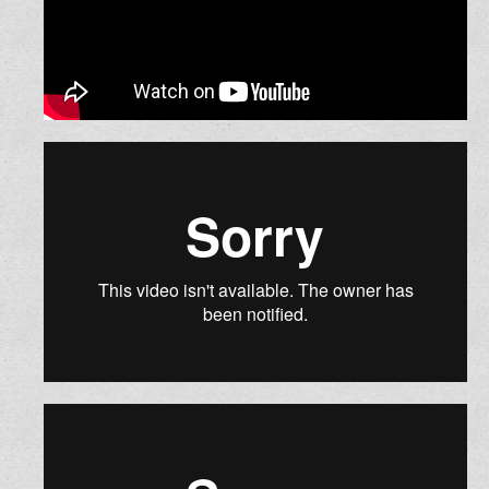
קליפ מקורי בהפתעה לחתונה
חליל ופסנתר-דואט זוגי