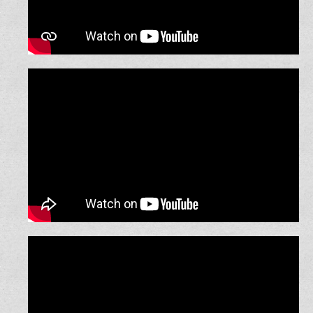
קליפ אנימציה מצחיק ומגניב לזוג עבור החתונה
טיפים לבעל העתידי