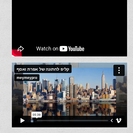
קליפ ראפ מצחיק לחתונה