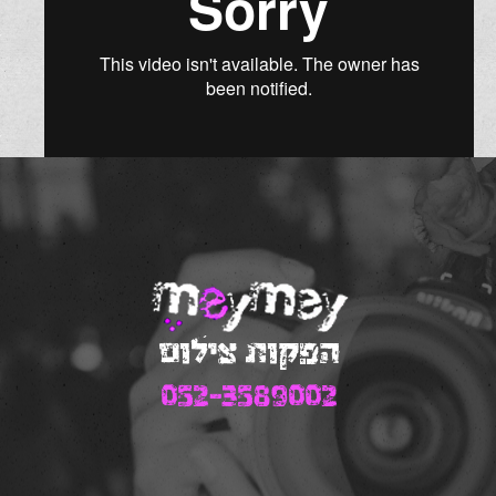
קליפ משעשע באולפן
הפקות צילום
052-3589002