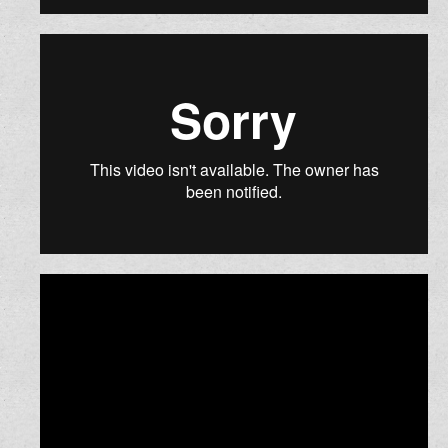
קליפ לחתונה באולפן
קליפ משפחתי בהפתעה