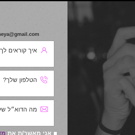
meymeya@gmail.com אשמח לשמוע מכם , לכל 
איך קוראים לך
הטלפון שלך?
מה הדוא״ל של
אני מאשר/ת את
מד