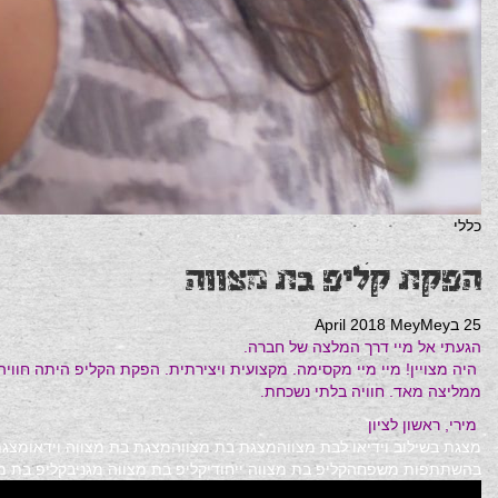
כללי
הפקת קליפ בת מצווה
25 בApril 2018
MeyMey
הגעתי אל מיי דרך המלצה של חברה.
היה מצויין! מיי מיי מקסימה. מקצועית ויצירתית. הפקת הקליפ היתה חוו
ממליצה מאד. חוויה בלתי נשכחת.
מירי, ראשון לציון
מצגת בשילוב וידיאו לבת מצווה
מצגת בת מצווה
מצגת בת מצווה וידאו
מצגת
בהשתתפות משפחה
קליפ בת מצווה ייחודי
קליפ בת מצווה מגניב
קליפ בת מ
Previous Post
מצגת לגיל 60 ואלבום תמונות!
Next Post
צילום ארוע