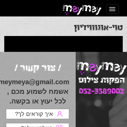
Toggle navigation
טוי-אונווויז’יון
Post
Previous Post
אונו וויז’ן – מופע מחווה למיטב שירי
הארוויזיון
Next Post
צילום רסיטל והופעת מוסיקה
navigation
/ צור קשר /
הפקות צילום
meymeya@gmail.com
052-3589002
אשמח לשמוע מכם ,
לכל יעוץ או בקשה.
איך קוראים לך?