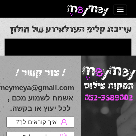
Toggle navigation
עריכת קליפ העדלאידע של חולון
Post
Previous Post
עריכת מופע ריקוד
Next Post
ארוע
ספורט נשי אתנה
navigation
/ צור קשר /
הפקות צילום
meymeya@gmail.com
052-3589002
אשמח לשמוע מכם ,
לכל יעוץ או בקשה.
איך קוראים לך?