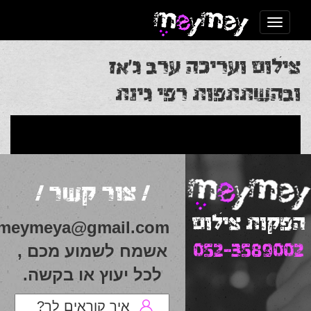
Toggle navigation
צילום ועריכה ערב ג’אז
ובהשתתפות רפי גינת
Post
Previous Post
ארוע ספורט נשי אתנה
Next
Post
אונו וויז’ן – מופע מחווה למיטב שירי הארוויזיון
navigation
/ צור קשר /
הפקות צילום
meymeya@gmail.com
052-3589002
אשמח לשמוע מכם ,
לכל יעוץ או בקשה.
איך קוראים לך?