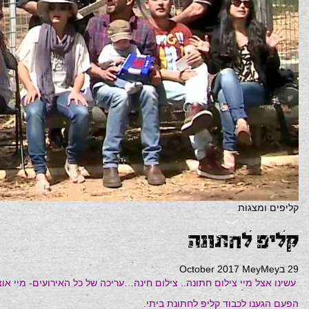
קליפים ומצגות
קליפ לחתונה
29 בOctober 2017
MeyMey
עשינו אצל מיי צילום חתונה.. צילום חינה…עריכה של כל האירועים- מיי א
הפעם הגענו לכבוד קליפ לחתונת ביתי.