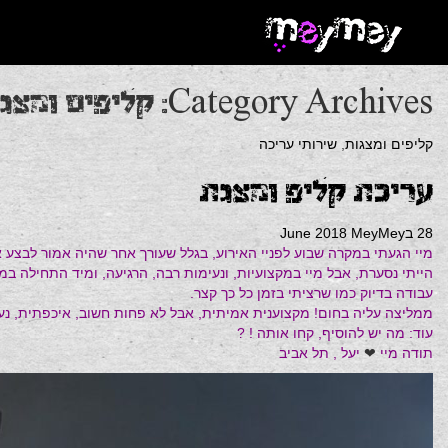
Category Archives: קליפים ומצגות
קליפים ומצגות
,
שירותי עריכה
עריכת קליפ ומצגת
28 בJune 2018
MeyMey
מיי הגעתי במקרה שבוע לפניי האירוע, בגלל שעורך אחר שהיה אמור לבצע 
הייתי נסערת, אבל מיי במקצועיות, ונעימות רבה, הרגיעה, ומיד התחילה ב
עבודה בדיוק כמו שרציתי בזמן כל כך קצר.
ממליצה עליה בחום! מקצוענית אמיתית, אבל לא פחות חשוב, איכפתית, נעי
עוד: מה יש להוסיף, קחו אותה ! ?
תודה מיי
❤
יעל , תל אביב