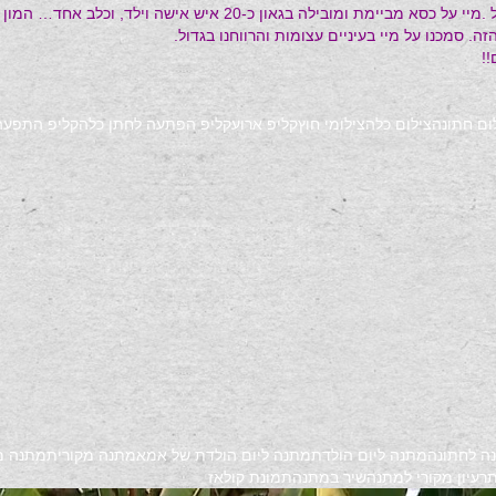
אז ככה… יום שישי בבוקר, מיי בחודש תשיעי..מגיעה עם צלם נוסף ועם איי
זה. סמכנו על מיי בעיניים עצומות והרווחנו בגדול.
!!
ום חתונה
צילום כלה
צילומי חוץ
קליפ ארוע
קליפ הפתעה לחתן כלה
קליפ התפעה
ה לחתונה
מתנה ליום הולדת
מתנה ליום הולדת של אמא
מתנה מקורית
מתנה מ
ת
רעיון מקורי למתנה
שיר במתנה
תמונת קולאז