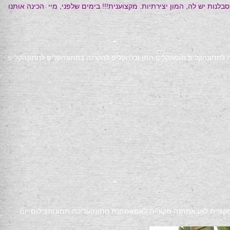
ל .מיי על כסא מביימת ומובילה בגאון כ-20 איש אישה וילד, וכלב אחד… המון סבלנות יש לה, המון יצירתיות. מקצוענית!!! בימים שלפני, מיי הכינה אותנו
 לחתונה
קליפ חופה
קליפ חתן וכלה
קליפ להקרנה בחתונה
קליפ לחתונה
קליפ
קורית לאבא
מתנה מקורית לאמא
מתנת חתונה
עריכת תמונות
צילום יום