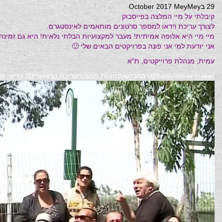
29 בOctober 2017
MeyMey
קיבלתי על מיי המלצה בפייסבוק
לצורך עריכת וידאו למספר סרטונים מותאמים לאינסטגרם.
מיי מיי היא אלופה אמיתית! מעבר למקצועיות הבלתי נלאית! היא גם זמינה,
אני יודעת למי אני פונה בפרויקטים הבאים שלי 🙂
עמית, מנהלת פרוייקטים, ת”א
movie maker
diy
אפקטים
הנפשות
מצגת תמונות
עריכת וידאו
עריכת וידיאו ע