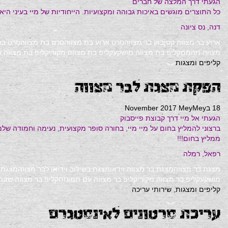
הגעתי דרך המלצה של חברים
כל התוצרים מוגשים באיכות גבוהה ומקצועיות. הייחודיות של מיי בעיני היא
דנה, נס ציונה
ארוע בר מצווה קטן
בוק בר מצווה
סרט ארוע בת מצווה
סרט בת מצווה
סרט בת
מצווה מהמם
קליפ בת מצווה מושקע
קליפ בת מצווה מקורי
קליפ בת מצווה ש
קליפים ומצגות
הפקת מצגת לבר מצווה
18 בNovember 2017
MeyMey
הגעתי אל מיי דרך קבוצת פייסבוק
ברצוני להמליץ בחום על מיי מיי, בחורה סופר מקצועית, נעימה וחמודה של
ממליץ בחום!!!
רפאל, רמלה
מצגת בר מצווה
מצגת בר מצווה וידאו
מצגת בשילוב וידיאו לבר מצווה
מצגת 
מושקע
קליפ בר מצווה מקורי
קליפ בר מצווה עם תמונות
קליפ בר מצווה שונה
קליפים ומצגות
,
שירותי עריכה
עריכת סרטונים לאינסטגרם