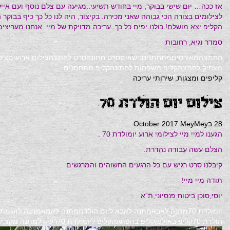
לצילומים בצורה הכי גבוהה שאני מכירה. בקיצור, היה לנו כל כך כיף בבוקר ה
הקליפ יצא מושלם! כולנו יפים כל כך..עריכה מדויקת של מיי. אנחנו מעריצים
סמדר וגיא, רחובות
החתונה
מאורסים
מתחתנים
נישאים
סרט חתונה
סרט לחתונה
צילום ארועים
ציל
מצחיק לחתונה
קליפ משפחות לחתונה
קליפ מתחתנים
קליפים ומצגות
,
שירותי עריכה
צילום יום הולדת 70
28 בOctober 2017
MeyMey
הגענו למיי מיי לצילומי ארוע יומולדת 70 .
הצלם עשה עבודה נהדרת.
קיבלנו סרט רגיש עם כל הרגעים החשוהים והמרגשים
תודה מיי מיי!
יוסי,סוכן ביטוח פנסיוני,ת”א
יומולדת 70
מתנה לאבא
מתנה לאבא ליום הולדת
מתנה לאמא
מתנה לזוג
מתנ
הולדת 70
קליפ באולפן
קליפ בהפתעה
קליפ ליומולדת 70
רעיון למתנה מקורי