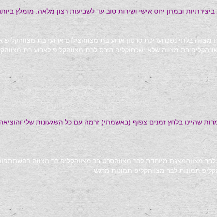
 ביצירתיות ובמתן יחס אישי ושירות טוב עד לשביעות רצון מלאה. מומלץ ביותר!
 מצווה בלתי נשכח
עריכת סרטון ארוע בת מצווה
צילום ארועי בת מצווה
קליפ א
ונה
קליפ בת מצווה שלא ישכחו
קליפ הורס לבת מצווה
קליפ לארוע בת מצווה
קל
מרות שהיינו בלחץ זמנים צפוף (באשמתי) זרמה עם כל השגעונות שלי והוציאה
לבר מצווה
מצגת מיוחדת לבר מצווה
סרט בר מצווה
קליפ בר מצווה בהשתתפו
קליפ תמונות לבר מצווה
קליפ תמונות מרגש