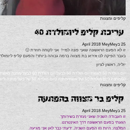
קליפים ומצגות
עריכת קליפ ליומולדת 40
25 בApril 2018
MeyMey
זו לא הפעם הראשונה שאני פונה למיי! אני לקוחה חוזרת 🙂
בעבר הפיקה לנו אירוע בת מצווה ברמה גבוהה ביותר! והפעם קליפ ליומולדת 40! לא פחות מעבודה מעולה, מקצועית מאוד ושירות מהיר ומקצועי! מיי מיי את מדהימה! תודה על
יוליה, ראשון לציון
יום הולדת 50 לאשתי
יום הולדת 50 לבעלי
יום הולדת 60 לבעלי
מתנה לאשתי
60
מתנה ליום הולדת 50 של אשתי
מתנה ליום הולדת 50 של בעלי
מתנה ליום 
קליפים ומצגות
קליפ בר מצווה בהפתעה
25 בApril 2018
MeyMey
זו העבודה השניה שאני נעזרת בשירותך.
הגעתי בפעם הראשונה דרך האינטרנט.
המלצה: היות וזו הפעם השניה, ידעתי כבר לאן אני מגיעה.