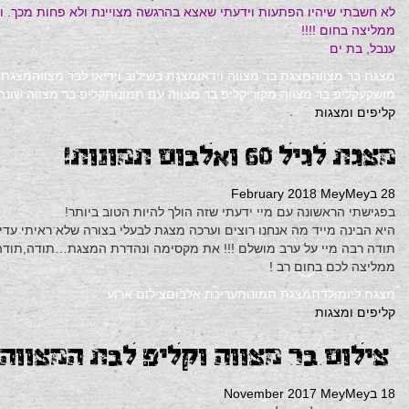
לא חשבתי שיהיו הפתעות וידעתי שאצא בהרגשה מצויינת ולא פחות מכך. וכן
ממליצה בחום !!!!
ענבל, בת ים
מצגת בר מצווה
מצגת בר מצווה וידאו
מצגת בשילוב וידיאו לבר מצווה
מצגת 
מושקע
קליפ בר מצווה מקורי
קליפ בר מצווה עם תמונות
קליפ בר מצווה שונה
קליפים ומצגות
מצגת לגיל 60 ואלבום תמונות!
28 בFebruary 2018
MeyMey
בפגישתי הראשונה עם מיי ידעתי שזה הולך להיות הטוב ביותר!
היא הבינה מייד מה אנחנו רוצים וערכה מצגת לבעלי בצורה שלא ראיתי עדי
תודה רבה מיי על ערב מושלם !!! את מקסימה ונהדרת המצגת…תודה,תו
ממליצה לכם בחום רב !
מצגת ליומולדת
מצגת תמונות
עריכת אלבום
צילום ארוע
קליפים ומצגות
צילום בר מצווה וקליפ לבת המצווה
18 בNovember 2017
MeyMey