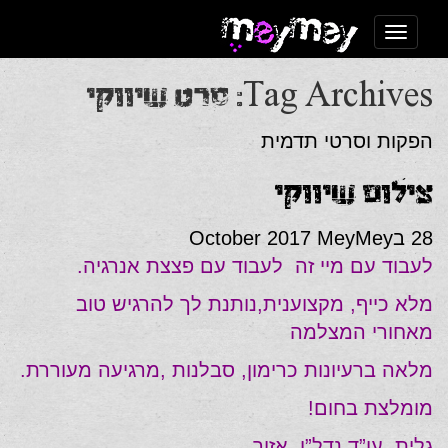
Toggle navigation
Tag Archives: סרט שיווקי
הפקות וסרטי תדמית
צילום שיווקי
28 בOctober 2017
MeyMey
לעבוד עם מיי זה לעבוד עם פצצת אנרגיה.
מלא כייף, מקצוענית,נותנת לך להרגיש טוב
מאחורי המצלמה
מלאה ברעיונות כרימון, סבלנות ,מרגיעה מעוררת.
מומלצת בחום!
גלית, עו”ד נדל”ן, אזור