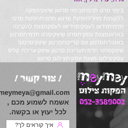
בימוי סרט תדמית
בימוי סרטון שיווקי
הפקה
ללקוחות מחו"ל
הפקת סרטון תדמית
הפקת סרטי
תדמית
וידאו לעסקים
וידיאו לעסק
מצגת להקרנה
בארוע
מצגת עסקית
סרט שיווקי
סרט תדמית
סרטון
באנגלית
סרטון עם קריינות
סרטון שיווקי
סרטוני
שיווק
סרטי תדמית
עריכת סרטון שיווקי
עריכת קליפ
עסקי
צילום מצגת עסקית
צילום סרטון
/ צור קשר /
הפקות צילום
meymeya@gmail.com
052-3589002
אשמח לשמוע מכם ,
לכל יעוץ או בקשה.
איך קוראים לך?